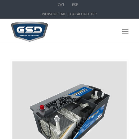
CAT
ESP
WEBSHOP DAF
|
CATÁLOGO TRP