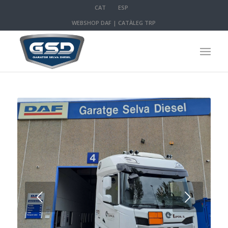
CAT
ESP
WEBSHOP DAF
|
CATÀLEG TRP
Següent