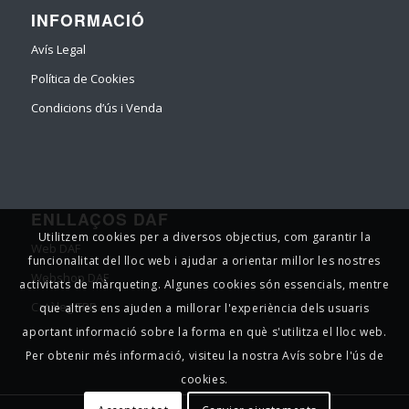
INFORMACIÓ
Avís Legal
Política de Cookies
Condicions d’ús i Venda
ENLLAÇOS DAF
Utilitzem cookies per a diversos objectius, com garantir la
Web DAF
funcionalitat del lloc web i ajudar a orientar millor les nostres
Webshop DAF
activitats de màrqueting. Algunes cookies són essencials, mentre
Catàleg TRP
que altres ens ajuden a millorar l'experiència dels usuaris
aportant informació sobre la forma en què s'utilitza el lloc web.
Per obtenir més informació, visiteu la nostra Avís sobre l'ús de
cookies.