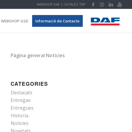
WEBSHOP DAF
|
CATÀLEG TRP
WEBSHOP GSD
Informació de Contacte
Pàgina general Notícies
CATEGORIES
Destacats
Entregas
Entregues
Historia
Noticies
Novetats