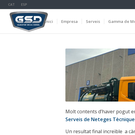
CAT
ESP
Inici
Empresa
Serveis
Gamma de Mo
Molt contents d’haver pogut 
Serveis de Neteges Tècnique
Un resultat final increïble a c