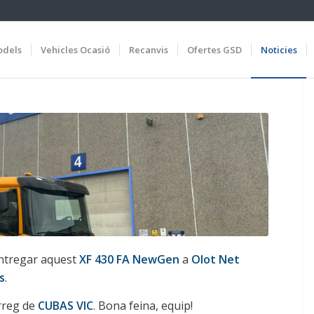
dels
Vehicles Ocasió
Recanvis
Ofertes GSD
Noticies
entregar aquest
XF
430 FA
NewGen
a
Olot Net
s
.
àrreg de
CUBAS
VIC
. Bona feina, equip!