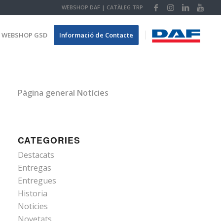
WEBSHOP DAF
|
CATÀLEG TRP
WEBSHOP GSD
Informació de Contacte
Pàgina general Notícies
CATEGORIES
Destacats
Entregas
Entregues
Historia
Noticies
Novetats