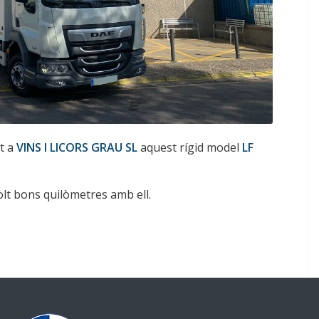
t a
VINS I LICORS GRAU SL
aquest rígid model
LF
lt bons quilòmetres amb ell.